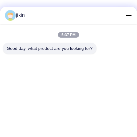
Categorias populares
Todos
jikin
Tubo sem costura de
Tubo sem emenda de
5:37 PM
aço inoxidável
aço inoxidável
Good day, what product are you looking for?
Tubulação de aço
Tubo de aço
inoxidável frente e
inoxidável frente e
verso
verso
Tubo de agulha
Tubos de barbatanas
tubo do permutador
Trocador de calor
de calor