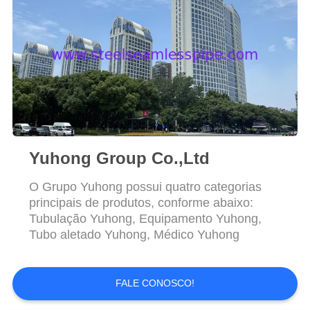
MAPA
planície
DO
SITE
PRIVACY
POLICY
Yuhong Group Co.,Ltd
O Grupo Yuhong possui quatro categorias
principais de produtos, conforme abaixo:
Tubulação Yuhong, Equipamento Yuhong,
Tubo aletado Yuhong, Médico Yuhong
FALE CONOSCO!